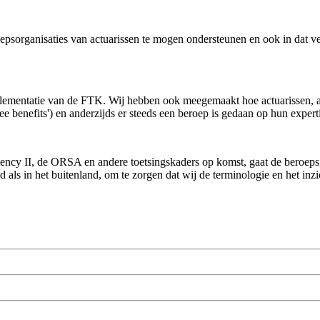
epsorganisaties van actuarissen te mogen ondersteunen en ook in dat ve
lementatie van de FTK. Wij hebben ook meegemaakt hoe actuarissen, al
e benefits') en anderzijds er steeds een beroep is gedaan op hun experti
lvency II, de ORSA en andere toetsingskaders op komst, gaat de beroep
 als in het buitenland, om te zorgen dat wij de terminologie en het inz