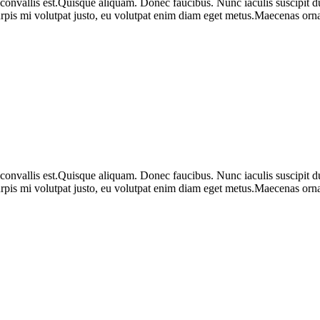
 convallis est.Quisque aliquam. Donec faucibus. Nunc iaculis suscipit du
urpis mi volutpat justo, eu volutpat enim diam eget metus.Maecenas ornar
 convallis est.Quisque aliquam. Donec faucibus. Nunc iaculis suscipit du
urpis mi volutpat justo, eu volutpat enim diam eget metus.Maecenas ornar