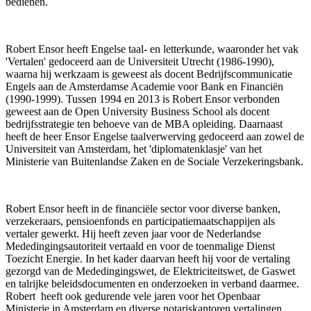
bedienen.
Robert Ensor heeft Engelse taal- en letterkunde, waaronder het vak
'Vertalen' gedoceerd aan de Universiteit Utrecht (1986-1990),
waarna hij werkzaam is geweest als docent Bedrijfscommunicatie
Engels aan de Amsterdamse Academie voor Bank en Financiën
(1990-1999). Tussen 1994 en 2013 is Robert Ensor verbonden
geweest aan de Open University Business School als docent
bedrijfsstrategie ten behoeve van de MBA opleiding. Daarnaast
heeft de heer Ensor Engelse taalverwerving gedoceerd aan zowel de
Universiteit van Amsterdam, het 'diplomatenklasje' van het
Ministerie van Buitenlandse Zaken en de Sociale Verzekeringsbank.
Robert Ensor heeft in de financiële sector voor diverse banken,
verzekeraars, pensioenfonds en participatiemaatschappijen als
vertaler gewerkt. Hij heeft zeven jaar voor de Nederlandse
Mededingingsautoriteit vertaald en voor de toenmalige Dienst
Toezicht Energie. In het kader daarvan heeft hij voor de vertaling
gezorgd van de Mededingingswet, de Elektriciteitswet, de Gaswet
en talrijke beleidsdocumenten en onderzoeken in verband daarmee.
Robert heeft ook gedurende vele jaren voor het Openbaar
Ministerie in Amsterdam en diverse notariskantoren vertalingen